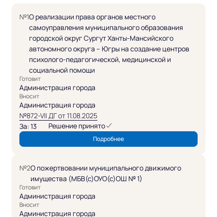
№1
О реализации права органов местного
самоуправления муниципального образования
городской округ Сургут Ханты-Мансийского
автономного округа – Югры на создание центров
психолого-педагогической, медицинской и
социальной помощи
Готовит
Администрация города
Вносит
Администрация города
№872-VII ДГ от 11.08.2025
Решение принято
За: 13
Подробнее
№2
О пожертвовании муниципального движимого
имущества (МБВ(с)ОУО(с)ОШ № 1)
Готовит
Администрация города
Вносит
Администрация города