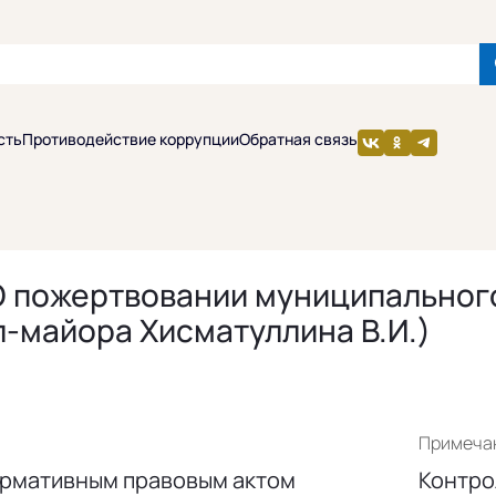
сть
Противодействие коррупции
Обратная связь
5 О пожертвовании муниципально
-майора Хисматуллина В.И.)
Примеча
ормативным правовым актом
Контрол