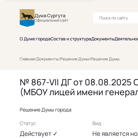
Дума Сургута
Официальный сайт
О Думе города
Состав и структура
Документы
Деятельно
Главная
/
Документы
/
Решения Думы
/
Решения Думы
№ 867-VII ДГ от 08.08.202
(МБОУ лицей имени генерал
Решение Думы города
Статус
Вид
Действует ✓
Не является н