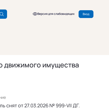
Версия для слабовидящих
Вход
го движимого имущества
ние
ь снят от 27.03.2026 № 999-VII ДГ.