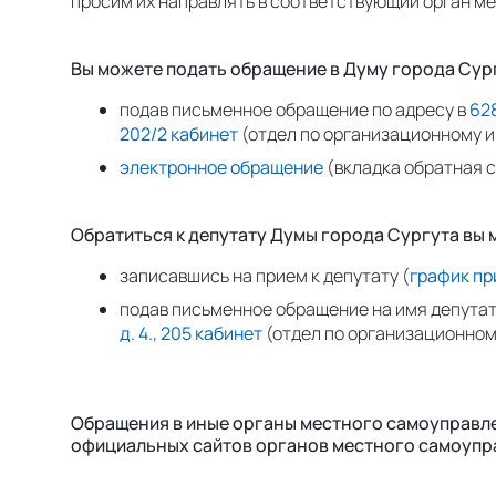
просим их направлять в соответствующий орган м
Вы можете подать обращение в Думу города Сур
подав письменное обращение по адресу в
628
202/2 кабинет
(отдел по организационному 
электронное обращение
(вкладка обратная с
Обратиться к депутату Думы города Сургута вы 
записавшись на прием к депутату (
график пр
подав письменное обращение на имя депутат
д. 4., 205 кабинет
(отдел по организационном
Обращения в иные органы местного самоуправле
официальных сайтов органов местного самоупр