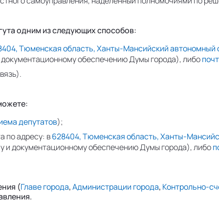
естного самоуправления, наделенный полномочиями по реш
гута одним из следующих способов:
404, Тюменская область, Ханты-Мансийский автономный округ
и документационному обеспечению Думы города), либо
почт
вязь).
можете:
иема депутатов
);
а по адресу: в
628404, Тюменская область, Ханты-Мансийский
у и документационному обеспечению Думы города), либо
п
ния (
Главе города
,
Администрации города
,
Контрольно-сч
авления.