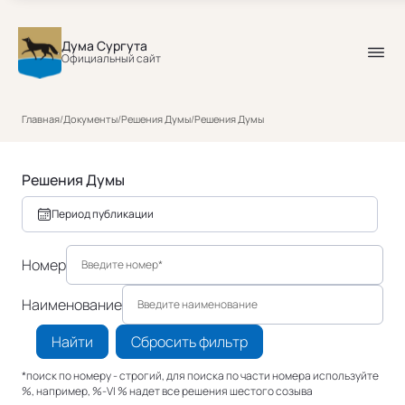
Дума Сургута
Официальный сайт
Главная
/
Документы
/
Решения Думы
/
Решения Думы
Решения Думы
Период публикации
Номер
Наименование
Найти
Сбросить фильтр
*поиск по номеру - строгий, для поиска по части номера используйте
%, например, %-VI % надет все решения шестого созыва