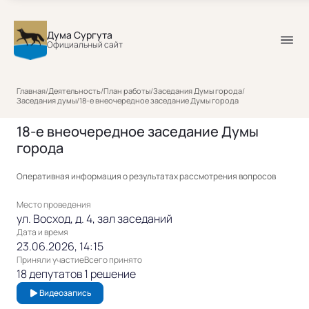
Дума Сургута
Официальный сайт
Главная
/
Деятельность
/
План работы
/
Заседания Думы города
/
Заседания думы
/
18-е внеочередное заседание Думы города
18-е внеочередное заседание Думы
города
Оперативная информация о результатах рассмотрения вопросов
Место проведения
ул. Восход, д. 4, зал заседаний
Дата и время
23.06.2026, 14:15
Приняли участие
Всего принято
18 депутатов
1 решение
Видеозапись