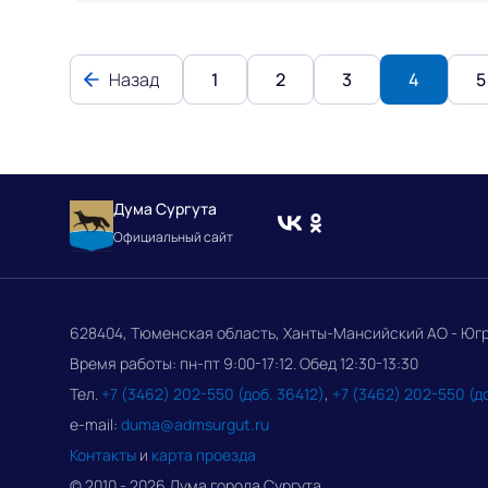
Назад
1
2
3
4
5
Дума Сургута
Официальный сайт
628404, Тюменская область, Ханты-Мансийский АО - Югра, 
Время работы: пн-пт 9:00-17:12. Обед 12:30-13:30
Тел.
+7 (3462) 202-550 (доб. 36412)
,
+7 (3462) 202-550 (д
e-mail:
duma@admsurgut.ru
Контакты
и
карта проезда
© 2010 - 2026 Дума города Сургута