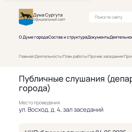
Дума Сургута
Официальный сайт
О Думе города
Состав и структура
Документы
Деятельно
Главная
/
Деятельность
/
План работы
/
Прочие заседания
/
Про
Публичные слушания (депа
города)
Место проведения
ул. Восход, д. 4, зал заседаний