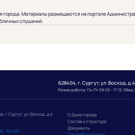
 города. Материалы размещаются на портале Администрац
бличных слушаний.
628404, г. Сургут, ул. Восход, д.4
Режим работы: Пн-Пт 09:00 - 17:12. Обед 
г. Сургут, ул. Восход, д.4
О Думе города
Состав и структура
Документы
об. 36429)
Служебный вход