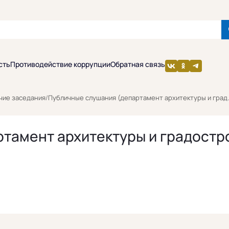
сть
Противодействие коррупции
Обратная связь
чие заседания
/
Публичные слушания (департамент архитектуры и град..
ртамент архитектуры и градост