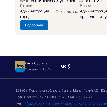
№1
Публичные слушания 04.06.2026
Готовит
Вносит
Администрация
Администрация
Докладывает
города
проведения пу
Подробнее
Дума Сургута
Официальный сайт
628404, Тюменская область, Ханты-Мансийский АО - Югра, 
Время работы: пн-пт 9:00-17:12. Обед 12:30-13:30
Тел.
+7 (3462) 202-550 (доб. 36412)
,
+7 (3462) 202-550 (д