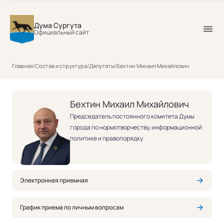
Дума Сургута
Официальный сайт
Бехтин Михаил Михайлович
Главная
/
Состав и структура
/
Депутаты
/
Бехтин Михаил Михайлович
Бехтин Михаил Михайлович
Председатель постоянного комитета Думы
города по нормотворчеству, информационной
политике и правопорядку
Электронная приемная
График приема по личным вопросам