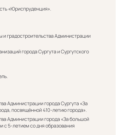
ость «Юриспруденция».
уры и градостроительства Администрации
анизаций города Сургута и Сургутского
ель.
тва Администрации города Сургута «За
рода, посвящённой 410-летию города».
тва Администрации города «За большой
зи с 5-летием со дня образования