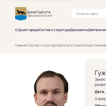
Дума Сургута
Официальный сайт
О Думе города
Состав и структура
Документы
Деятельно
Гужва Богдан Николаевич
Главная
/
Состав и структура
/
Депутаты
/
Гужва Богдан Никола
Гуж
Замес
разви
Дата,
9 февр
Обра