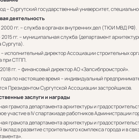
год – Сургутский государственный университет, специальн
вая деятельность
 2000 гг. – служба в органах внутренних дел (ТЮИ МВД РФ).
– 2015 гг. – муниципальная служба (департамент архитект
 Сургута).
г. – исполнительный директор Ассоциации строительных орг
а при СТПП.
 2018 гг. – финансовый директор АО «Запсибпромстрой».
8 года по настоящее время – индивидуальный предпринимат
тся Президентом Сургутской Ассоциации застройщиков.
твенные заслуги и награды
ная грамота департамента архитектуры и градостроительс
ное участие в IV спартакиаде работников Администрации го
ная грамота департамента архитектуры и градостроительс
 вклад в развитие строительного комплекса города и в свя
тамента».