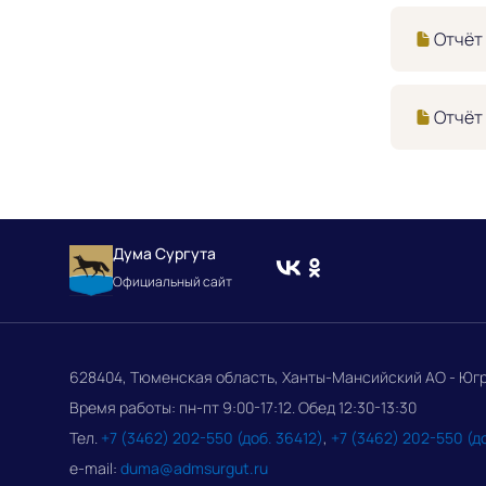
Отчёт 
Отчёт 
Дума Сургута
Официальный сайт
628404, Тюменская область, Ханты-Мансийский АО - Югра, 
Время работы: пн-пт 9:00-17:12. Обед 12:30-13:30
Тел.
+7 (3462) 202-550 (доб. 36412)
,
+7 (3462) 202-550 (д
e-mail:
duma@admsurgut.ru