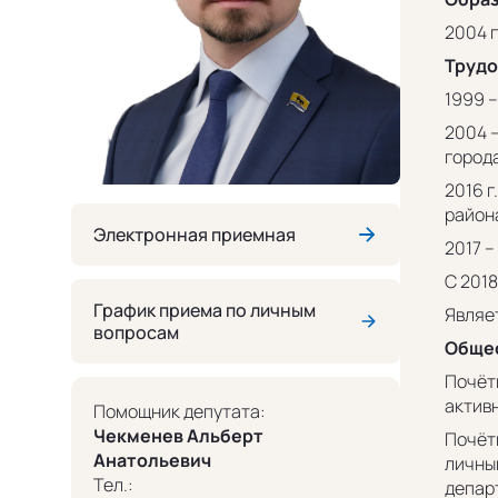
2004 
Трудо
1999 –
2004 
города
2016 
район
Электронная приемная
2017 –
С 201
График приема по личным
Являе
вопросам
Общес
Почёт
актив
Помощник депутата:
Чекменев Альберт
Почёт
Анатольевич
личный
Тел.:
депар