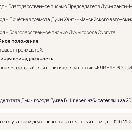
год – Благодарственное письмо Председателя Думы Ханты-М
год – Почётная грамота Думы Ханты-Мансийского автономно
од –
Благодарственное письмо Думы города Сургута.
йное положение
тывает троих детей.
йная принадлежность
нник Всероссийской политической партии «ЕДИНАЯ РОССИ
депутата Думы города Гужва Б.Н. перед избирателями за 20
о депутатской деятельности за отчётный период с 01.10.202