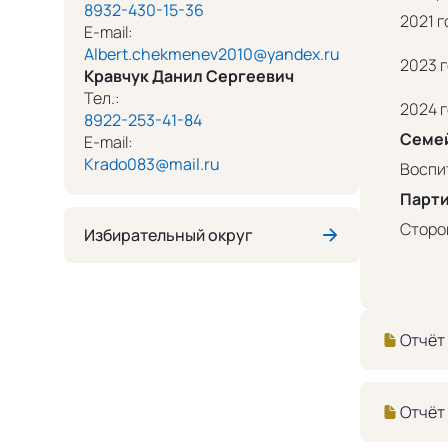
8932-430-15-36
2021 
E-mail:
Albert.chekmenev2010@yandex.ru
2023 
Кравчук Данил Сергеевич
Тел.:
2024 г
8922-253-41-84
Семе
E-mail:
Krado083@mail.ru
Воспи
Парти
Сторо
Избирательный округ
Отчёт 
Отчёт 