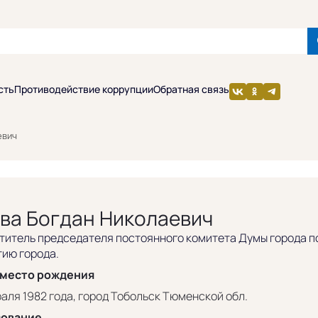
сть
Противодействие коррупции
Обратная связь
евич
ва Богдан Николаевич
титель председателя постоянного комитета Думы города по
тию города.
 место рождения
аля 1982 года, город Тобольск Тюменской обл.
зование