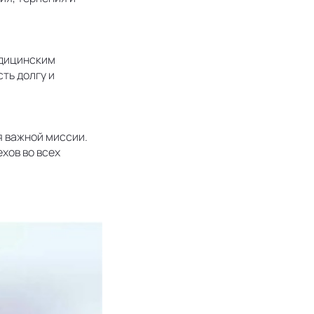
едицинским
ть долгу и
я важной миссии.
хов во всех