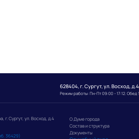
628404, г. Сургут, ул. Восход, д.4
Режим работы: Пн-Пт 09:00 - 17:12. Обед 
г. Сургут, ул. Восход, д.4
О Думе города
Состав и структура
Документы
об. 36429)