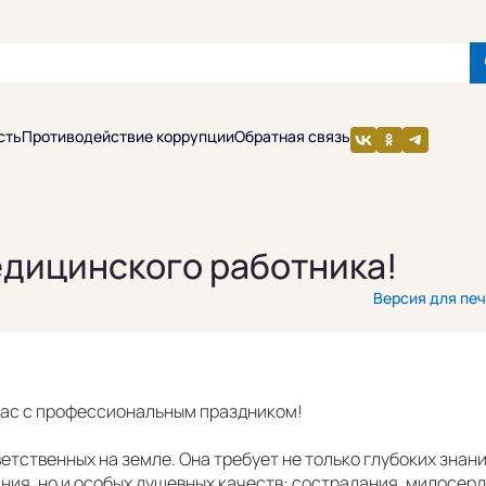
сть
Противодействие коррупции
Обратная связь
едицинского работника!
Версия для пе
ас с профессиональным праздником!
етственных на земле. Она требует не только глубоких знани
ия, но и особых душевных качеств: сострадания, милосерд