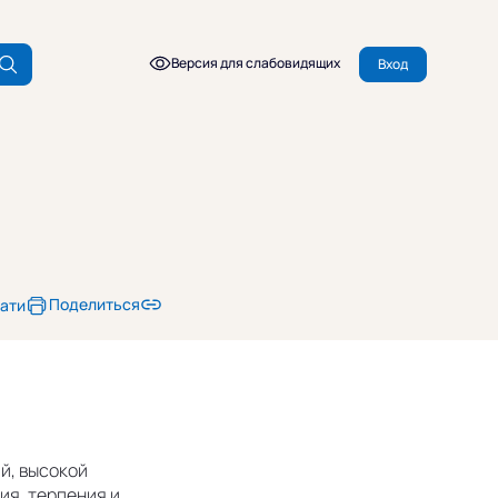
Версия для слабовидящих
Вход
Поделиться
чати
й, высокой
ия, терпения и