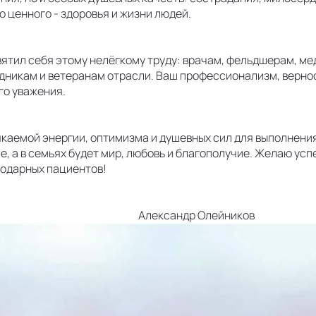
 ценного - здоровья и жизни людей.
вятил себя этому нелёгкому труду: врачам, фельдшерам, м
дникам и ветеранам отрасли. Ваш профессионализм, вернос
го уважения.
якаемой энергии, оптимизма и душевных сил для выполнени
, а в семьях будет мир, любовь и благополучие. Желаю успе
годарных пациентов!
ександр Олейников