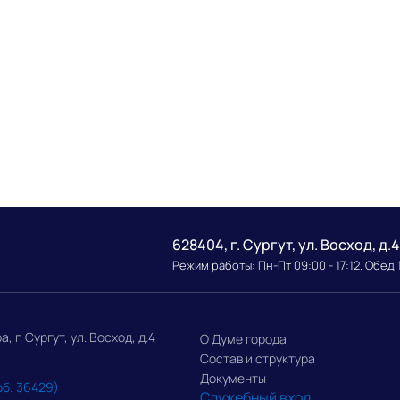
628404, г. Сургут, ул. Восход, д.4
Режим работы: Пн-Пт 09:00 - 17:12. Обед 
г. Сургут, ул. Восход, д.4
О Думе города
Состав и структура
Документы
об. 36429)
Служебный вход