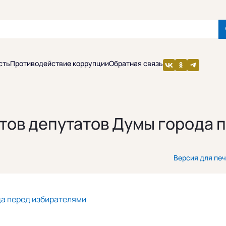
сть
Противодействие коррупции
Обратная связь
тов депутатов Думы города 
Версия для пе
да перед избирателями