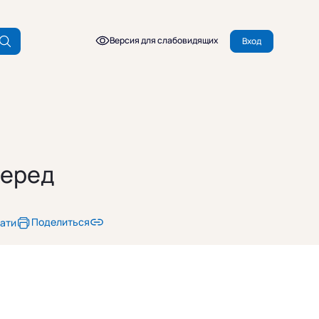
Версия для слабовидящих
Вход
перед
Поделиться
чати