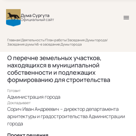
Дума Сургута
Официальный сайт
Главная
/
Деятельность
/
План работы
/
Заседания Думы города
/
Заседания думы
/
46-е заседание Думы города
О перечне земельных участков,
находящихся в муниципальной
собственности и подлежащих
формированию для строительства
Готовит
Администрация города
Докладывает
Сорич Иван Андреевич – директор департамента
архитектуры и градостроительства Администрации
города
Проект решения