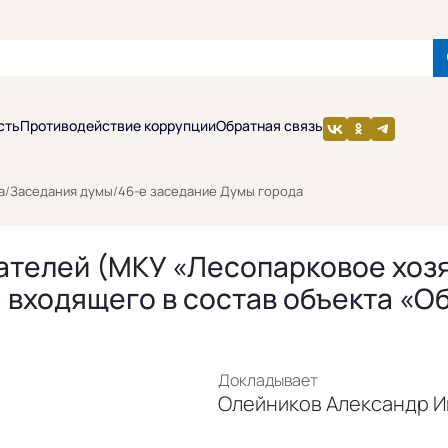
сть
Противодействие коррупции
Обратная связь
а
/
Заседания думы
/
46-е заседание Думы города
ателей (МКУ «Лесопарковое хоз
 входящего в состав объекта «
Докладывает
Олейников Александр И