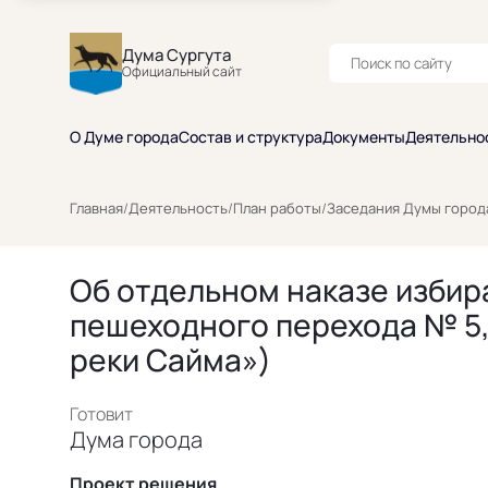
Дума Сургута
Официальный сайт
О Думе города
Состав и структура
Документы
Деятельно
Главная
/
Деятельность
/
План работы
/
Заседания Думы город
Об отдельном наказе избир
пешеходного перехода № 5,
реки Сайма»)
Готовит
Дума города
Проект решения