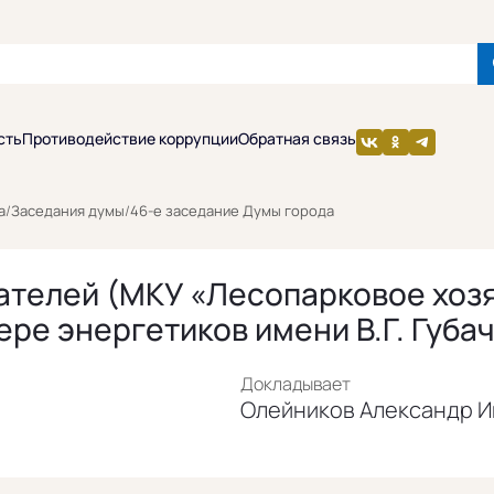
сть
Противодействие коррупции
Обратная связь
а
/
Заседания думы
/
46-е заседание Думы города
ателей (МКУ «Лесопарковое хозя
ре энергетиков имени В.Г. Губа
Докладывает
Олейников Александр И