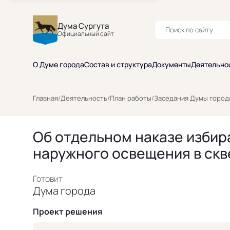
Дума Сургута
Официальный сайт
О Думе города
Состав и структура
Документы
Деятельно
Главная
/
Деятельность
/
План работы
/
Заседания Думы город
Об отдельном наказе избир
наружного освещения в скве
Готовит
Дума города
Проект решения