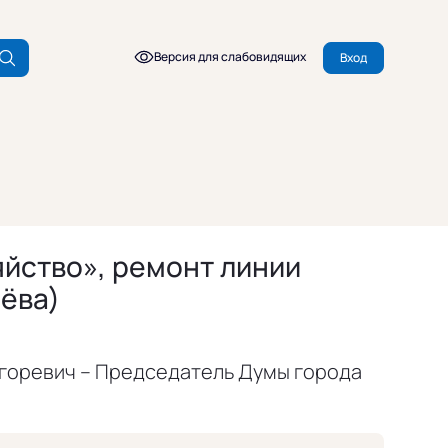
Версия для слабовидящих
Вход
йство», ремонт линии
чёва)
горевич – Председатель Думы города