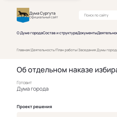
Дума Сургута
Официальный сайт
О Думе города
Состав и структура
Документы
Деятельно
Главная
/
Деятельность
/
План работы
/
Заседания Думы город
Об отдельном наказе избир
Готовит
Дума города
Проект решения