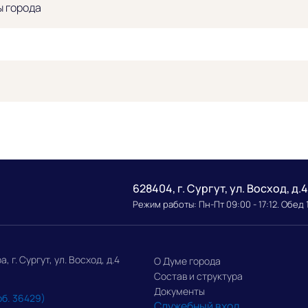
ы города
628404, г. Сургут, ул. Восход, д.4
Режим работы: Пн-Пт 09:00 - 17:12. Обед 
г. Сургут, ул. Восход, д.4
О Думе города
Состав и структура
Документы
об. 36429)
Служебный вход