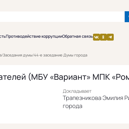
сть
Противодействие коррупции
Обратная связь
а
/
Заседания думы
/
44-е заседание Думы города
ателей (МБУ «Вариант» МПК «Ро
Докладывает
Трапезникова Эмилия Р
города