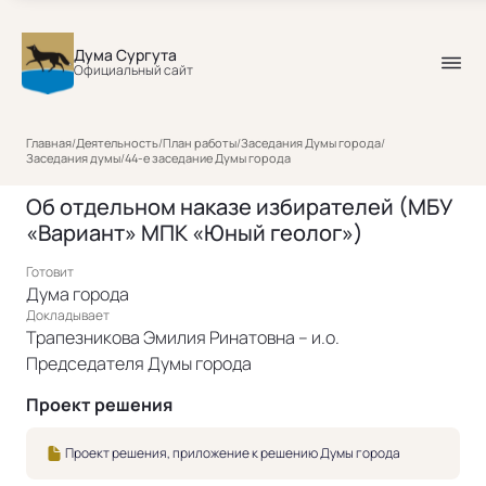
Дума Сургута
Официальный сайт
Главная
/
Деятельность
/
План работы
/
Заседания Думы города
/
Заседания думы
/
44-е заседание Думы города
Об отдельном наказе избирателей (МБУ
«Вариант» МПК «Юный геолог»)
Готовит
Дума города
Докладывает
Трапезникова Эмилия Ринатовна – и.о.
Председателя Думы города
Проект решения
Проект решения, приложение к решению Думы города