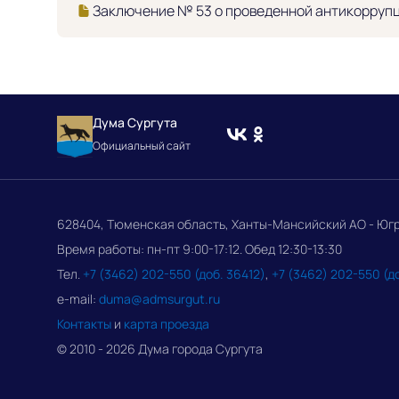
Заключение № 53 о проведенной антикоррупц
Дума Сургута
Официальный сайт
628404, Тюменская область, Ханты-Мансийский АО - Югра, 
Время работы: пн-пт 9:00-17:12. Обед 12:30-13:30
Тел.
+7 (3462) 202-550 (доб. 36412)
,
+7 (3462) 202-550 (д
e-mail:
duma@admsurgut.ru
Контакты
и
карта проезда
© 2010 - 2026 Дума города Сургута