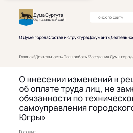
Дума Сургута
Официальный сайт
О Думе города
Состав и структура
Документы
Деятельно
Главная
/
Деятельность
/
План работы
/
Заседания Думы город
О внесении изменений в реш
об оплате труда лиц, не з
обязанности по техническ
самоуправления городского
Югры»
Готовит