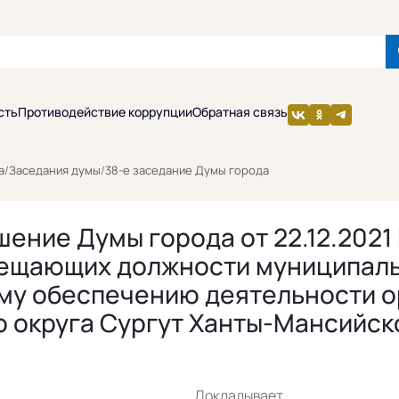
сть
Противодействие коррупции
Обратная связь
а
/
Заседания думы
/
38-е заседание Думы города
ение Думы города от 22.12.2021
амещающих должности муниципал
ому обеспечению деятельности о
 округа Сургут Ханты-Мансийско
Докладывает