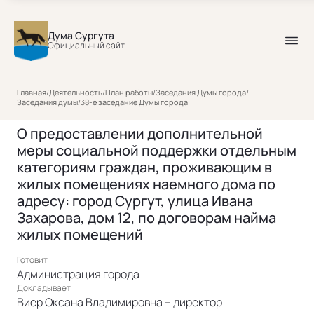
Дума Сургута
Официальный сайт
Главная
/
Деятельность
/
План работы
/
Заседания Думы города
/
Заседания думы
/
38-е заседание Думы города
О предоставлении дополнительной
меры социальной поддержки отдельным
категориям граждан, проживающим в
жилых помещениях наемного дома по
адресу: город Сургут, улица Ивана
Захарова, дом 12, по договорам найма
жилых помещений
Готовит
Администрация города
Докладывает
Виер Оксана Владимировна – директор