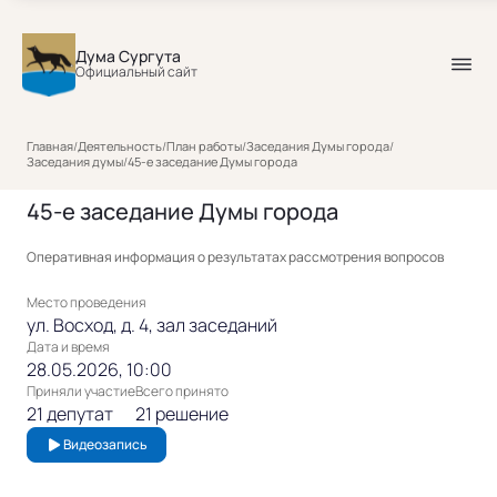
Дума Сургута
Официальный сайт
Главная
/
Деятельность
/
План работы
/
Заседания Думы города
/
Заседания думы
/
45-е заседание Думы города
45-е заседание Думы города
Оперативная информация о результатах рассмотрения вопросов
Место проведения
ул. Восход, д. 4, зал заседаний
Дата и время
28.05.2026, 10:00
Приняли участие
Всего принято
21 депутат
21 решение
Видеозапись