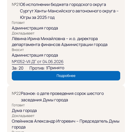
№21
Об исполнении бюджета городского округа
Сургут Ханты-Мансийского автономного округа –
Югры за 2025 год
Готовит
Администрация города
Докладывает
Лёвина Ирина Михайловна – и.о. директора
департамента финансов Администрации города
Вносит
Администрация города
№1052-VII ДГ от 04.06.2026
Принято
За: 20
Против: 1
Подробнее
№22
Разное: о дате проведения сорок шестого
заседания Думы города
Готовит
Дума города
Докладывает
Олейников Александр Игоревич – Председатель Думы
города