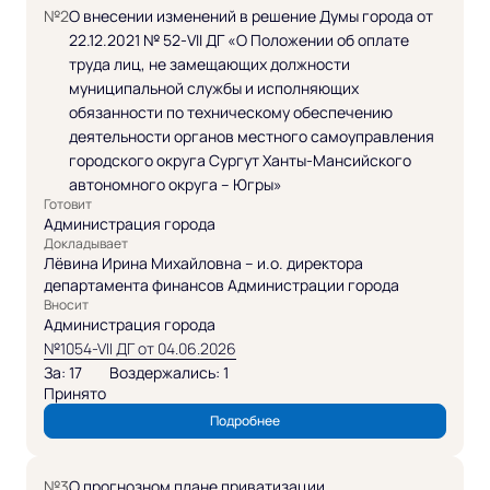
№2
О внесении изменений в решение Думы города от
22.12.2021 № 52-VII ДГ «О Положении об оплате
труда лиц, не замещающих должности
муниципальной службы и исполняющих
обязанности по техническому обеспечению
деятельности органов местного самоуправления
городского округа Сургут Ханты-Мансийского
автономного округа – Югры»
Готовит
Администрация города
Докладывает
Лёвина Ирина Михайловна – и.о. директора
департамента финансов Администрации города
Вносит
Администрация города
№1054-VII ДГ от 04.06.2026
За: 17
Воздержались: 1
Принято
Подробнее
№3
О прогнозном плане приватизации