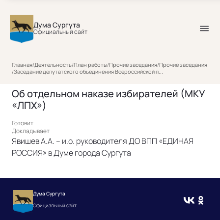
Дума Сургута
Официальный сайт
Главная
/
Деятельность
/
План работы
/
Прочие заседания
/
Прочие заседания
/
Заседание депутатского объединения Всероссийской п...
Об отдельном наказе избирателей (МКУ
«ЛПХ»)
Готовит
Докладывает
Явишев А.А. – и.о. руководителя ДО ВПП «ЕДИНАЯ
РОССИЯ» в Думе города Сургута
Дума Сургута
Официальный сайт