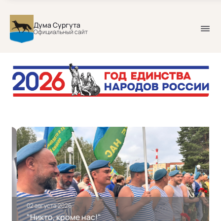
Дума Сургута
Официальный сайт
Главная страница
Баннеры
Главные новости
02 августа 2026
"Никто, кроме нас!"