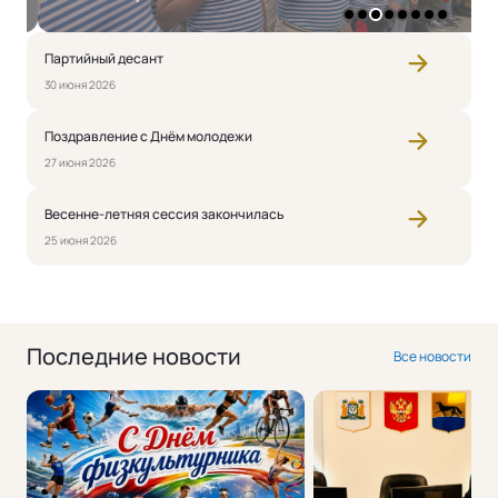
1
2
3
4
5
6
7
8
Партийный десант
30 июня 2026
Поздравление с Днём молодежи
27 июня 2026
Весенне-летняя сессия закончилась
25 июня 2026
Последние новости
Все новости